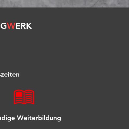
NG
W
ERK
szeiten
ndige Weiterbildung