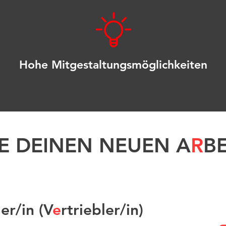
Hohe Mitgestaltungsmöglichkeiten
E DEINEN NEUEN A
R
BE
er/in (V
e
rtriebler/in)