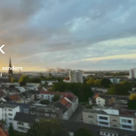
K
, sondern
!