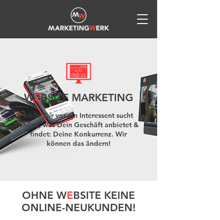
W
E
BSITE MARKETING
Stelle Dir vor ein Interessent sucht
online, was Dein Geschäft anbietet &
findet: Deine Konkurrenz. Wir
können das ändern!
OHNE W
E
BSITE KEINE
ONLINE-NEUKUNDEN!