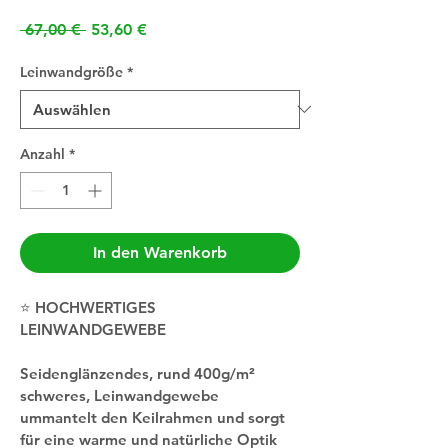
Standardpreis
Sale-
 67,00 € 
53,60 €
Preis
Leinwandgröße
*
Anzahl
*
In den Warenkorb
⭐️ HOCHWERTIGES 
LEINWANDGEWEBE
Seidenglänzendes, rund 400g/m² 
schweres, Leinwandgewebe 
ummantelt den Keilrahmen und sorgt 
für eine warme und natürliche Optik 