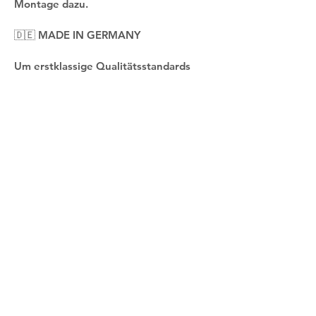
Montage dazu.
🇩🇪 MADE IN GERMANY
Um erstklassige Qualitätsstandards 
sicherzustellen, drucken und 
montieren wir unsere Leinwandbilder 
in klassischer deutscher Handarbeit. 
🚚 BLITZSCHNELLER VERAND
Die Lieferung erfolgt blitzschnell und 
geschützt verpackt im Karton mit 
Luftpolsterfolie direkt aus unserer 
Manufaktur in Deutschland. 
Gegenüber Transportschäden beim 
Versand ist das MOTIV8 Wandbild 
versichert. Eine Trackingnummer 
stellen wir auf Anfrage zur Verfügung.
📦 GRATIS VERSAND BEI ABHOLUNG 