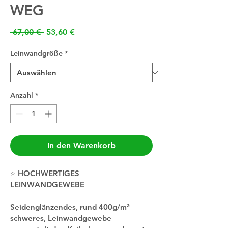
WEG
Standardpreis
Sale-
 67,00 € 
53,60 €
Preis
Leinwandgröße
*
Anzahl
*
In den Warenkorb
⭐️ HOCHWERTIGES 
LEINWANDGEWEBE
Seidenglänzendes, rund 400g/m² 
schweres, Leinwandgewebe 