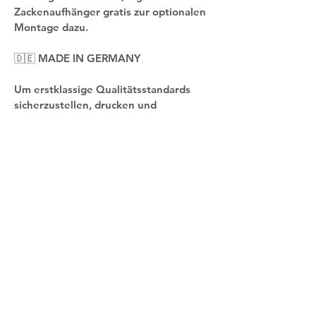
Zackenaufhänger gratis zur optionalen 
Montage dazu.
🇩🇪 MADE IN GERMANY
Um erstklassige Qualitätsstandards 
sicherzustellen, drucken und 
montieren wir unsere Leinwandbilder 
in klassischer deutscher Handarbeit. 
🚚 BLITZSCHNELLER VERAND
Die Lieferung erfolgt blitzschnell und 
geschützt verpackt im Karton mit 
Luftpolsterfolie direkt aus unserer 
Manufaktur in Deutschland. 
Gegenüber Transportschäden beim 
Versand ist das MOTIV8 Wandbild 
versichert. Eine Trackingnummer 