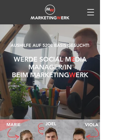
AUSHILFE AUF 520€ BASIS GESUCHT!
W
ERDE SOCIAL M
E
DIA
MANAGER/IN
BEIM MARKETING
W
ERK