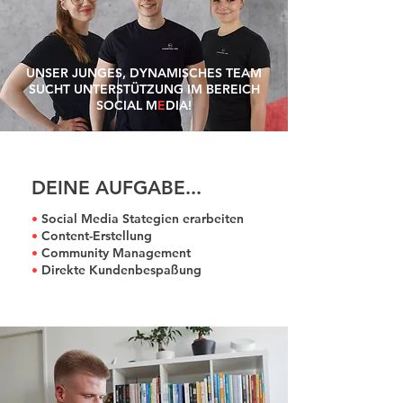
UNSER JUNGES, DYNAMISCHES TEAM
SUCHT UNTERSTÜTZUNG IM BEREICH
SOCIAL M
E
DIA!
DEINE AUFGABE...
•
Social Media Stategien erarbeiten
•
Content-Erstellung
•
Community Management
•
Direkte Kundenbespaßung