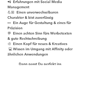
📲 Erfahrungen mit Social Media
Management
💪🏼 Einen unverwechselbaren
Charakter & bist zuverlässig
👀 Ein Auge für Gestaltung & eines für
Präzision
💬 Einen achten Sinn fürs Werbetexten
& gute Rechtschreibung
🎨 Einen Kopf für neues & Kreatives
💻 Wissen im Umgang mit Affinity oder
ähnlichen Anwendungen
Dann passt Du perfekt ins
MARKETING
W
ERK
-Team!
IST DEIN INTERESSE
GEWECKT?